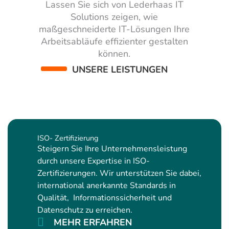
Lassen Sie sich von Lederhaas IT
Solutions zeigen, wie
maßgeschneiderte IT-Lösungen Ihre
Arbeitsabläufe effizienter gestalten
können.
UNSERE LEISTUNGEN
ISO- Zertifizierung
Steigern Sie Ihre Unternehmensleistung
durch unsere Expertise in ISO-
Zertifizierungen. Wir unterstützen Sie dabei,
international anerkannte Standards in
Qualität, Informationssicherheit und
Datenschutz zu erreichen.
MEHR ERFAHREN